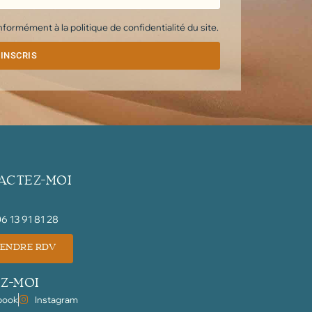
ormément à la politique de confidentialité du site.
'INSCRIS
ACTEZ-MOI
 06 13 91 81 28
ENDRE RDV
Z-MOI
book
Instagram