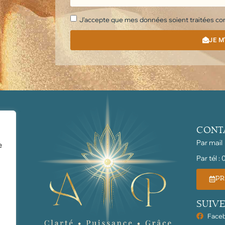
J'accepte que mes données soient traitées conf
JE M
CONT
Par mail
e
Par tél :
PR
SUIVE
Face