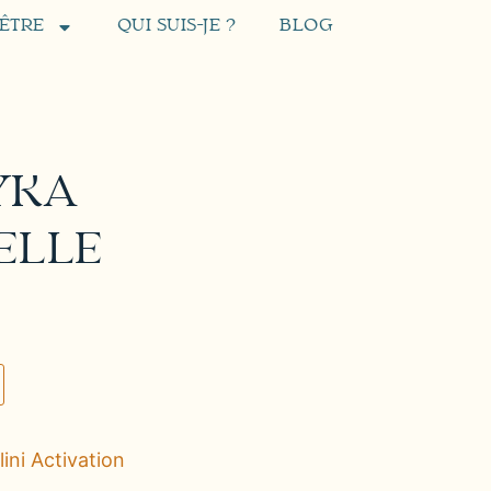
’ÊTRE
QUI SUIS-JE ?
BLOG
YKA
ELLE
ini Activation