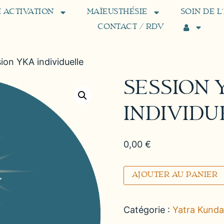
 ACTIVATION
MAÏEUSTHÉSIE
SOIN DE L
CONTACT / RDV
ion YKA individuelle
SESSION 
INDIVIDU
0,00
€
AJOUTER AU PANIER
Catégorie :
Yatra Kundal