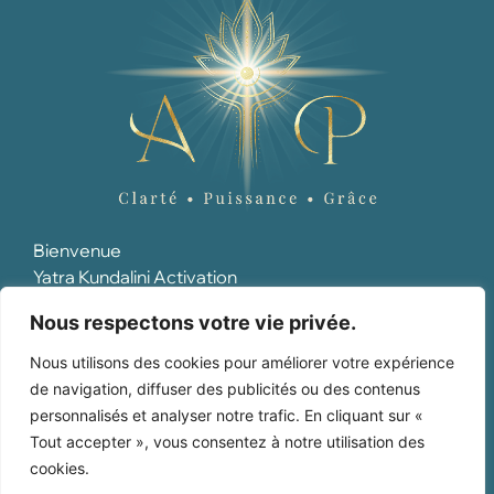
Bienvenue
Yatra Kundalini Activation
Soin de l'Être
Nous respectons votre vie privée.
Maïeusthésie
Qui suis-je ?
Nous utilisons des cookies pour améliorer votre expérience
Blog
de navigation, diffuser des publicités ou des contenus
Mes réservations
personnalisés et analyser notre trafic. En cliquant sur «
MENTIONS LÉGALES
Tout accepter », vous consentez à notre utilisation des
POLITIQUE DE CONFIDENTIALITÉ
cookies.
CGV