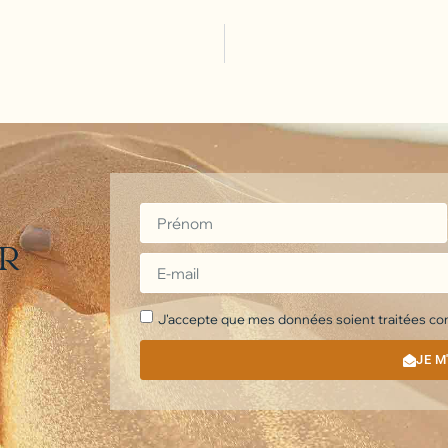
ER
J'accepte que mes données soient traitées conf
JE M