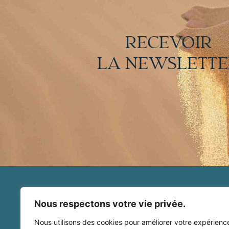
RECEVOIR
LA NEWSLETT
Bienvenue
Nous respectons votre vie privée.
Yatra Kundalini Activation
Soin de l'Être
Nous utilisons des cookies pour améliorer votre expérienc