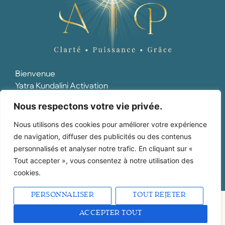
Bienvenue
Yatra Kundalini Activation
Soin de l'Être
Nous respectons votre vie privée.
Maïeusthésie
Qui suis-je ?
Nous utilisons des cookies pour améliorer votre expérience
Blog
de navigation, diffuser des publicités ou des contenus
Mes réservations
personnalisés et analyser notre trafic. En cliquant sur «
MENTIONS LÉGALES
Tout accepter », vous consentez à notre utilisation des
POLITIQUE DE CONFIDENTIALITÉ
cookies.
CGV
PERSONNALISER
TOUT REJETER
Copyright 2024 Annaig Pasco •
ACCEPTER TOUT
Branding/Communication :
Inspir Communication
•
Design :
Marea Studio
• Création by
L'Artisane Digitale