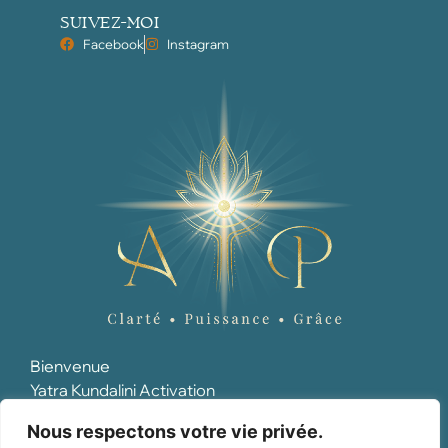
SUIVEZ-MOI
Facebook
Instagram
Bienvenue
Yatra Kundalini Activation
Soin de l'Être
Nous respectons votre vie privée.
Maïeusthésie